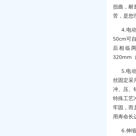
扭曲，耐
苦，是您
4.
50cm
后相临
320m
5.
丝固定采
冲、压、
特殊工艺
牢固，而
用寿命长
6.伸