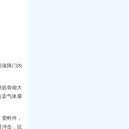
而保障门内
状筋骨能大
污染气体腐
，塑料件，
耐冲击，抗