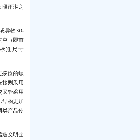
日晒雨淋之
异物30-
内空（即前
标准尺寸
连接位的螺
连接则采用
交叉管采用
排结构更加
同类产品使
营造文明企