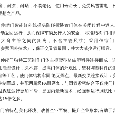
磨，耐冻，耐晒，不易老化，使用寿命长，免受风雪雷电、
理想之产品。
电动伸缩门智能红外线探头防碰撞装置门体在关闭过程中遇人或
可自动返回运行，从而保障车辆及行人的安全。 标准结构:门排
两大弯主管之间的距离，不含主管尺寸）采用伸缩门
m（参照国外技术），保证交叉管最固，并大大减少运行噪音。
电动伸缩门独特工艺制作门体主框架型材由塑料件连接而成，
用隐型设计，决不露，提高门体的外观性，型材与塑料件的
钻等工艺，使门体结构牢固 绝无焊点。最新交叉连接设计：
冲制而成，并配用超级PA耐磨套，与圆管紧密结合不仅使门
且保证运行更加平滑，是国内最新技术，经强制运行测试比
达15倍之多。
缩门的特点 美化环境、改善企业面貌、提升企业形象;有助于