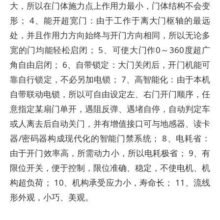
大，所以在门体施力点上作用力最小，门体结构不会变
形； 4、能开超宽门：由于工作于离大门枢轴的最远
处，并且作用力方向始终与开门方向相同，所以无论多
宽的门均能轻松启闭； 5、可使大门作0～360度超广
角自由启闭； 6、自带锁定：大门关闭后，开门机能可
靠自行锁定，不必另加电锁； 7、高智能化：由于本机
自带联动电锁，所以可自由设定左、右门开门顺序，任
意指定某扇门单开，遇阻反弹、遇堵自停，自动判定车
或人离去后自动关门，并有增值接口可与地感器、读卡
器/密码器构成现代化的智能门禁系统； 8、电耗省：
由于开门效率高，所需动力小，所以电耗极省； 9、有
限位开关，便于控制，限位准确、稳定，不使电机、机
构超负荷； 10、机构承受应力小，寿命长； 11、流线
形外观，小巧、美观。